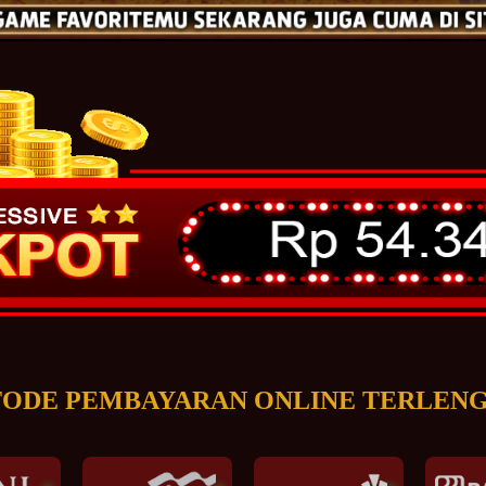
ODE PEMBAYARAN ONLINE TERLEN