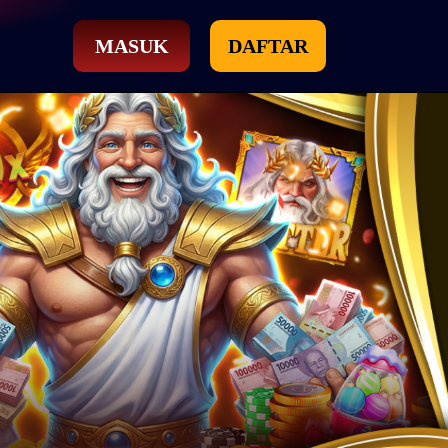
MASUK
DAFTAR